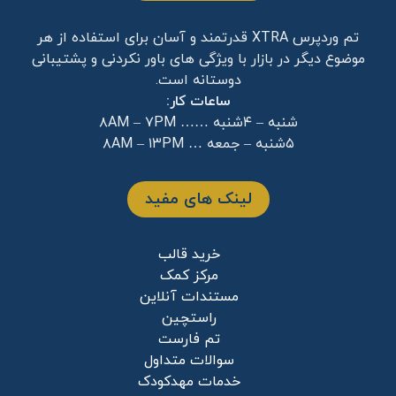
تم وردپرس XTRA قدرتمند و آسان برای استفاده از هر
موضوع دیگر در بازار با ویژگی های باور نکردنی و پشتیبانی
دوستانه است.
ساعات کار:
شنبه – ۴شنبه …… ۸AM – ۷PM
۵شنبه – جمعه … ۸AM – ۱۳PM
لینک های مفید
خرید قالب
مرکز کمک
مستندات آنلاین
راستچین
تم فارست
سوالات متداول
خدمات مهدکودک